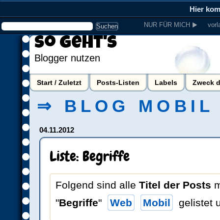
Hier ko
NUR FÜR MICH ▶
vorl
So geht's
Blogger nutzen
Start / Zuletzt
Posts-Listen
Labels
Zweck d
⇒ BLOG MOBIL
04.11.2012
Liste: Begriffe
Folgend sind alle
Titel der Posts
m
"
Begriffe
"
Web
Mobil
gelistet u