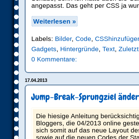
angepasst. Das geht per CSS ja wu
Weiterlesen »
Labels:
Bilder
,
Code
,
CSShinzufüge
Gadgets
,
Hintergründe
,
Text
,
Zuletzt
0 Kommentare:
17.04.2013
Jump-Break-Sprungziel ände
Die hiesige Anleitung berücksichti
Bloggers, die 04/2013 online geste
sich somit auf das neue Layout d
sowie auf die neuen Codes der St