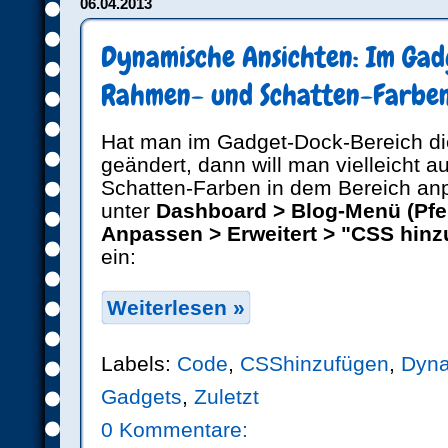
06.04.2013
Dynamische Ansichten: Im Ga
Rahmen- und Schatten-Farbe
Hat man im Gadget-Dock-Bereich di
geändert, dann will man vielleicht 
Schatten-Farben in dem Bereich an
unter
Dashboard > Blog-Menü (Pfei
Anpassen > Erweitert > "CSS hin
ein:
Weiterlesen »
Labels:
Code
,
CSShinzufügen
,
Dyna
Gadgets
,
Zuletzt
0 Kommentare: