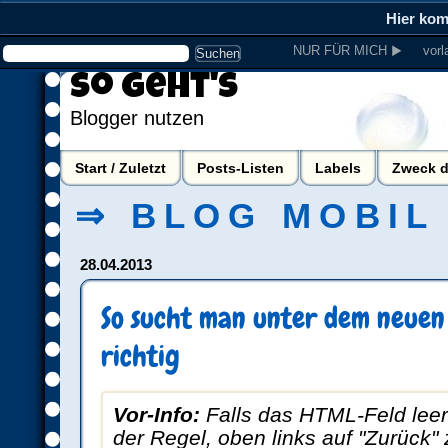
Hier ko
NUR FÜR MICH ▶
vorl
So geht's
Blogger nutzen
Start / Zuletzt
Posts-Listen
Labels
Zweck d
⇒ BLOG MOBIL
28.04.2013
So sucht man unter dem neuen
richtig
Vor-Info:
Falls das HTML-Feld leer se
der Regel, oben links auf "Zurück"