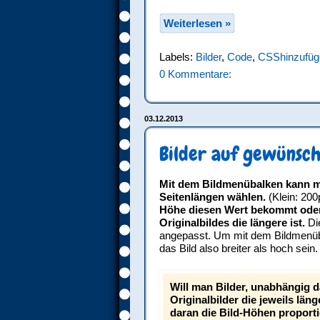
Weiterlesen »
Labels:
Bilder
,
Code
,
CSShinzufüg
0 Kommentare:
03.12.2013
Bilder auf gewünsch
Mit dem Bildmenübalken kann man
Seitenlängen wählen.
(Klein: 200
Höhe diesen Wert bekommt oder 
Originalbildes die längere ist.
Die
angepasst. Um mit dem Bildmenüba
das Bild also breiter als hoch sein.
Will man Bilder, unabhängig 
Originalbilder die jeweils län
daran die Bild-Höhen proport