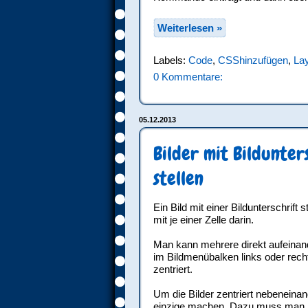
Weiterlesen »
Labels:
Code
,
CSShinzufügen
,
La
0 Kommentare:
05.12.2013
Bilder mit Bildunte
stellen
Ein Bild mit einer Bildunterschrift 
mit je einer Zelle darin.
Man kann mehrere direkt aufeinand
im Bildmenübalken links oder recht
zentriert.
Um die Bilder zentriert nebeneinan
einzige machen. Dazu muss man 