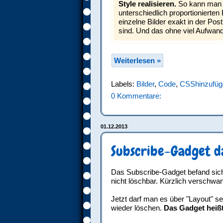
Style realisieren.
So kann man b
unterschiedlich proportionierten 
einzelne Bilder exakt in der Post
sind. Und das ohne viel Aufwand
Weiterlesen »
Labels:
Bilder
,
Code
,
CSShinzufüg
0 Kommentare:
01.12.2013
Subscribe-Gadget da
Das Subscribe-Gadget befand sic
nicht löschbar. Kürzlich verschwan
Jetzt darf man es über "Layout" s
wieder löschen.
Das Gadget heiß