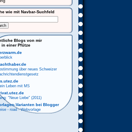
ing
he wie mit Navbar-Suchfeld
ntliche Blogs von mir
 in einer Pfütze
erzwarm.de
erblick
achthaber.de
bstimmung über neues Schweizer
achrichtendienstgesetz
s.utez.de
ein Leben mit MS
rivat.utez.de
ing: "Neue Liebe" (2011)
orlagen-Varianten bei Blogger
ise - road - Webvorlage