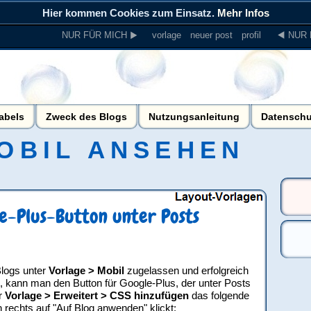
Hier kommen Cookies zum Einsatz.
Mehr Infos
NUR FÜR MICH ▶
vorlage
neuer post
profil
◀ NUR 
abels
Zweck des Blogs
Nutzungsanleitung
Datenschu
OBIL ANSEHEN
e-Plus-Button unter Posts
Blogs unter
Vorlage > Mobil
zugelassen und erfolgreich
lt, kann man den Button für Google-Plus, der unter Posts
r
Vorlage > Erweitert > CSS hinzufügen
das folgende
rechts auf "Auf Blog anwenden" klickt: