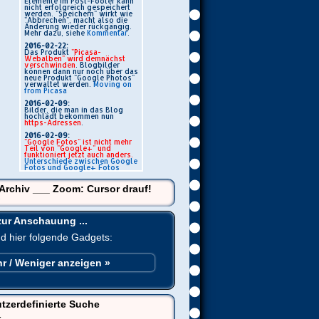
Elemente im Post-Footer kann
nicht erfolgreich gespeichert
werden. "Speichern" wirkt wie
"Abbrechen", macht also die
Änderung wieder rückgängig.
Mehr dazu, siehe
Kommentar
.
2016-02-22:
Das Produkt
"Picasa-
Webalben" wird demnächst
verschwinden
. Blogbilder
können dann nur noch über das
neue Produkt "Google Photos"
verwaltet werden.
Moving on
from Picasa
2016-02-09:
Bilder, die man in das Blog
hochlädt bekommen nun
https-Adressen
.
2016-02-09:
"Google Fotos" ist nicht mehr
Teil von "Google+" und
funktioniert jetzt auch anders.
Unterschiede zwischen Google
Fotos und Google+ Fotos
-Archiv ___ Zoom: Cursor drauf!
zur Anschauung ...
ind hier folgende Gadgets:
r / Weniger anzeigen »
tzerdefinierte Suche