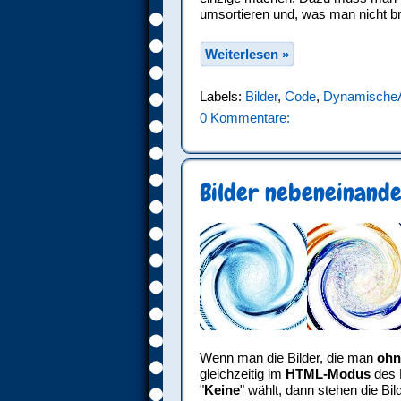
umsortieren und, was man nicht br
Weiterlesen »
Labels:
Bilder
,
Code
,
DynamischeA
0 Kommentare:
Bilder nebeneinande
Wenn man die Bilder, die man
ohn
gleichzeitig im
HTML-Modus
des B
"
Keine
" wählt, dann stehen die Bi