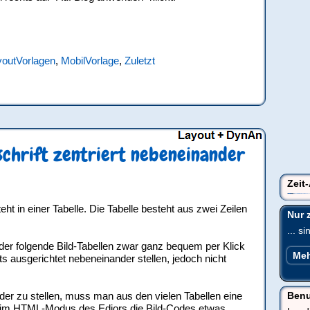
youtVorlagen
,
MobilVorlage
,
Zuletzt
rschrift zentriert nebeneinander
Zeit
►
►
►
▼
►
▼
►
►
►
►
►
►
►
►
►
2016
2015
2014
2013
2012
Mobilvorlage: Google-Plus-Button unter Posts ausbl...
Bilder mit Bildunterschrift zentriert nebeneinande...
Bilder nebeneinander stellen - schnellste Methode
Bilder auf gewünschte Bild-Breite skalieren
Subscribe-Gadget darf man jetzt selbst hinzufügen
Dezember
November
Oktober
August
Juli
Juni
April
März
Februar
Januar
(1)
(11)
(6)
(28)
(9)
(18)
(44)
(80)
(93)
(4)
(1)
(14)
(6)
(5)
(4)
steht in einer Tabelle. Die Tabelle besteht aus zwei Zeilen
Nur 
... s
er folgende Bild-Tabellen zwar ganz bequem per Klick
Meh
s ausgerichtet nebeneinander stellen, jedoch nicht
der zu stellen, muss man aus den vielen Tabellen eine
Benu
im HTML-Modus des Ediors die Bild-Codes etwas