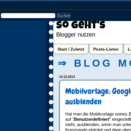
So geht's
Blogger nutzen
Start / Zuletzt
Posts-Listen
L
⇒ BLOG M
14.12.2013
Mobilvorlage: Googl
ausblenden
Hat man die Mobilvorlage seines 
auf "
Benutzerdefiniert
" eingestel
steht, ausblenden, wenn man unte
Kommando einträgt und dann oben 