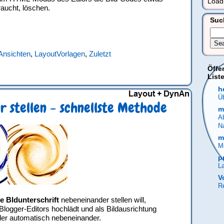
Load
aucht, löschen.
Suc
nsichten
,
LayoutVorlagen
,
Zuletzt
Öffe
Liste
h
Üb
r stellen - schnellste Methode
m
A
N
m
M
p
La
V
Re
e Bldunterschrift
nebeneinander stellen will,
logger-Editors hochlädt und als Bildausrichtung
lder automatisch nebeneinander.