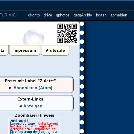
FÜR MICH
.......
gkonto
drive
gphotos
getgArchiv
bdash
abmelden
tz
Impressum
⇗ utez.de
Posts mit Label "Zuletzt"
►
Abonnieren (Atom)
Extern-Links
◄
Anzeigen
Zoombarer Hinweis
2016-08-05:
Layout-Vorlagen:
Unter Layout
hat das Gadget "Blogposts"
derzeit einen Funktionsfehler.
Eine Änderung der Position der