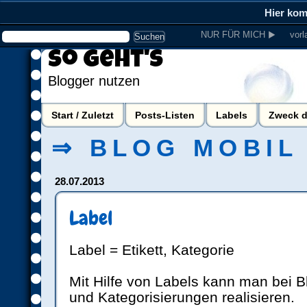
Hier ko
NUR FÜR MICH ▶
vorl
So geht's
Blogger nutzen
Start / Zuletzt
Posts-Listen
Labels
Zweck d
⇒ BLOG MOBIL
28.07.2013
Label
Label = Etikett, Kategorie
Mit Hilfe von Labels kann man bei B
und Kategorisierungen realisieren.