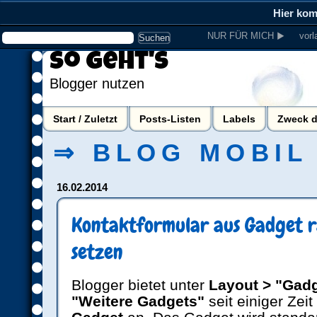
Hier ko
NUR FÜR MICH ▶
vorl
So geht's
Blogger nutzen
Start / Zuletzt
Posts-Listen
Labels
Zweck d
⇒ BLOG MOBIL
16.02.2014
Kontaktformular aus Gadget ra
setzen
Blogger bietet unter
Layout > "Gadg
"Weitere Gadgets"
seit einiger Zeit