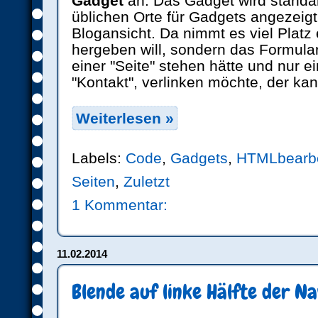
Gadget
an. Das Gadget wird standa
üblichen Orte für Gadgets angezeigt,
Blogansicht. Da nimmt es viel Platz 
hergeben will, sondern das Formular 
einer "Seite" stehen hätte und nur e
"Kontakt", verlinken möchte, der kan
Weiterlesen »
Labels:
Code
,
Gadgets
,
HTMLbearbe
Seiten
,
Zuletzt
1 Kommentar:
11.02.2014
Blende auf linke Hälfte der N