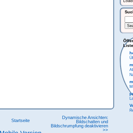
Load
Suc
Öffe
Liste
h
Üb
m
A
N
m
M
p
La
V
Re
Dynamische Ansichten:
Startseite
Bildschatten und
Bildschrumpfung deaktivieren
>>
Mobile Version