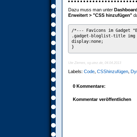
Dazu muss man unter
Dashboard 
Erweitert > "CSS hinzufügen"
da
/*--- Favicons im Gadget "
.gadget-bloglist-title img
display:none;
}
Ute Ziemes, sg.utez.de, 04.04.2013
Labels:
Code
,
CSShinzufügen
,
Dy
0 Kommentare:
Kommentar veröffentlichen