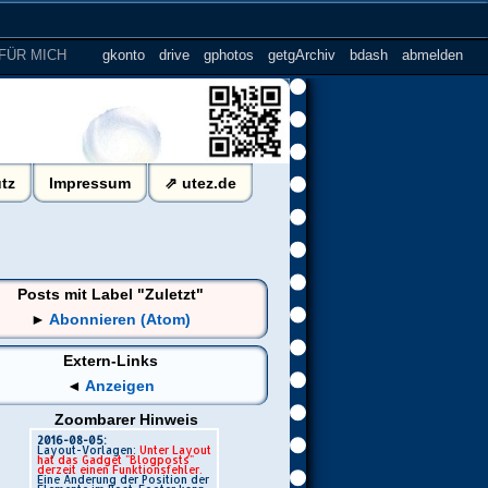
FÜR MICH
.......
gkonto
drive
gphotos
getgArchiv
bdash
abmelden
tz
Impressum
⇗ utez.de
Posts mit Label "Zuletzt"
►
Abonnieren (Atom)
Extern-Links
◄
Anzeigen
Zoombarer Hinweis
2016-08-05:
Layout-Vorlagen:
Unter Layout
hat das Gadget "Blogposts"
derzeit einen Funktionsfehler.
Eine Änderung der Position der