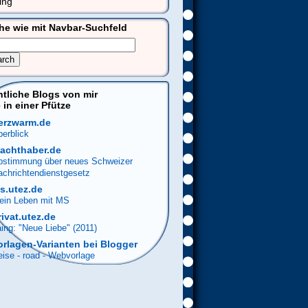
ing
he wie mit Navbar-Suchfeld
ntliche Blogs von mir
 in einer Pfütze
erzwarm.de
erblick
achthaber.de
bstimmung über neues Schweizer
achrichtendienstgesetz
s.utez.de
ein Leben mit MS
rivat.utez.de
ing: "Neue Liebe" (2011)
orlagen-Varianten bei Blogger
ise - road - Webvorlage