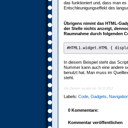
das funktioniert und, dass man es
Entschleunigungseffekt des langsa
Übrigens nimmt das HTML-Gadget
der Stelle nichts anzeigt, denn
Raumnahme durch folgenden Co
#HTML1.widget.HTML { displ
In diesem Beispiel steht das Scr
Nummer kann auch eine andere sei
benutzt hat. Man muss im Quellt
steht.
Ute Ziemes, sg.utez.de, 06.11.2012
Labels:
Code
,
Gadgets
,
Navigatio
0 Kommentare:
Kommentar veröffentlichen