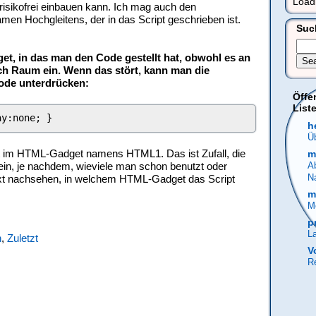
Load
 risikofrei einbauen kann. Ich mag auch den
men Hochgleitens, der in das Script geschrieben ist.
Suc
, in das man den Code gestellt hat, obwohl es an
och Raum ein. Wenn das stört, kann man die
de unterdrücken:
Öffe
Liste
ay:none; }
h
Üb
ipt im HTML-Gadget namens HTML1. Das ist Zufall, die
m
n, je nachdem, wieviele man schon benutzt oder
A
N
ext nachsehen, in welchem HTML-Gadget das Script
m
M
p
La
n
,
Zuletzt
V
Re