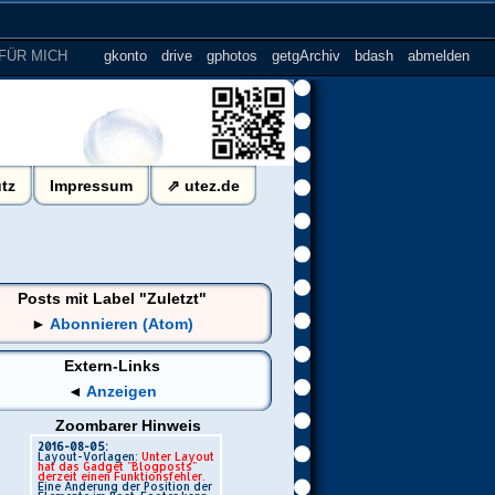
FÜR MICH
.......
gkonto
drive
gphotos
getgArchiv
bdash
abmelden
tz
Impressum
⇗ utez.de
Posts mit Label "Zuletzt"
►
Abonnieren (Atom)
Extern-Links
◄
Anzeigen
Zoombarer Hinweis
2016-08-05:
Layout-Vorlagen:
Unter Layout
hat das Gadget "Blogposts"
derzeit einen Funktionsfehler.
Eine Änderung der Position der