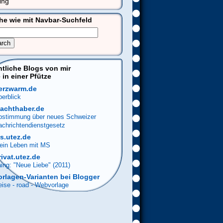
ing
he wie mit Navbar-Suchfeld
ntliche Blogs von mir
 in einer Pfütze
erzwarm.de
erblick
achthaber.de
bstimmung über neues Schweizer
achrichtendienstgesetz
s.utez.de
ein Leben mit MS
rivat.utez.de
ing: "Neue Liebe" (2011)
orlagen-Varianten bei Blogger
ise - road - Webvorlage