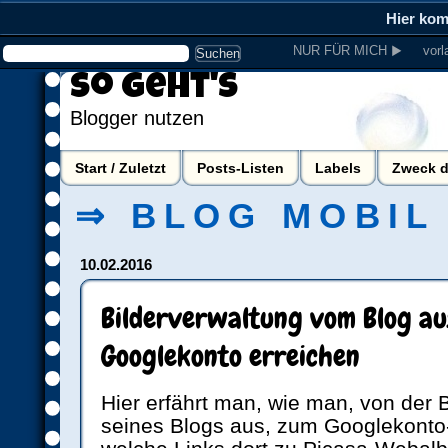
Hier ko
NUR FÜR MICH ▶
vorl
So geht's
Blogger nutzen
Start / Zuletzt
Posts-Listen
Labels
Zweck d
⇒ BLOG MOBIL
10.02.2016
Bilderverwaltung vom Blog aus
Googlekonto erreichen
Hier erfährt man, wie man, von der 
seines Blogs aus, zum Googlekont