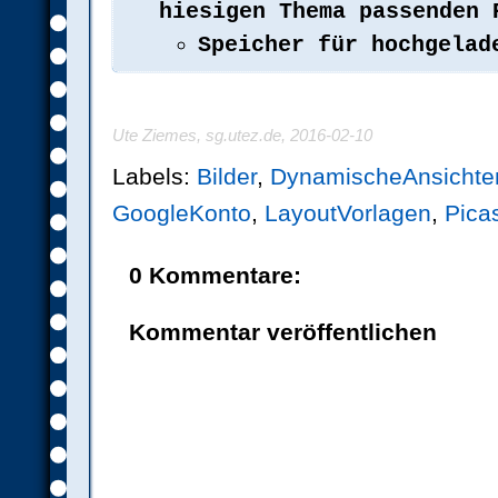
hiesigen Thema passenden 
Speicher für hochgelad
Ute Ziemes, sg.utez.de,
2016-02-10
Labels:
Bilder
,
DynamischeAnsichte
GoogleKonto
,
LayoutVorlagen
,
Pica
0 Kommentare:
Kommentar veröffentlichen