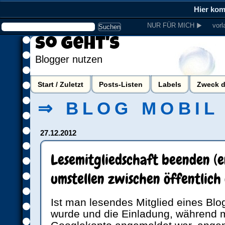
Hier ko
NUR FÜR MICH ▶
vorl
So geht's
Blogger nutzen
Start / Zuletzt
Posts-Listen
Labels
Zweck d
⇒ BLOG MOBIL
27.12.2012
Lesemitgliedschaft beenden (e
umstellen zwischen öffentlic
Ist man lesendes Mitglied eines Blo
wurde und die Einladung, während 