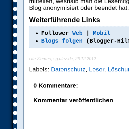
mitteilen, weshalb man die Lesemitg
Blog anonymisiert oder beendet hat.
Weiterführende Links
Follower
Web
|
Mobil
Blogs folgen
(Blogger-Hil
Ute Ziemes, sg.utez.de, 26.12.2012
Labels:
Datenschutz
,
Leser
,
Löschu
0 Kommentare:
Kommentar veröffentlichen