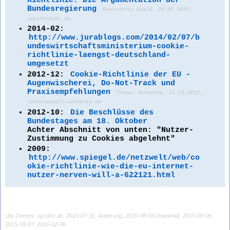
Bundesregierung
Konstantin Ewald, 24.02.2014,
spielerecht.de
2014-02:
http://www.jurablogs.com/2014/02/07/b
undeswirtschaftsministerium-cookie-
richtlinie-laengst-deutschland-
umgesetzt
2012-12:
Cookie-Richtlinie der EU -
Augenwischerei, Do-Not-Track und
Praxisempfehlungen
Thomas Schwenke, 11.12.2012,
rechtsanwalt-schwenke.de
2012-10:
Die Beschlüsse des
Bundestages am 18. Oktober
Achter Abschnitt von unten: "Nutzer-
Zustimmung zu Cookies abgelehnt"
2009:
http://www.spiegel.de/netzwelt/web/co
okie-richtlinie-wie-die-eu-internet-
nutzer-nerven-will-a-622121.html
Ute Ziemes, sg.utez.de,
2015-07-31, Änderung: 2015-08-04 (zweimal), 2015-08-06,
2015-08-07, 2016-02-06